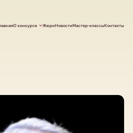
лавная
О конкурсе
Жюри
Новости
Мастер-классы
Контакты