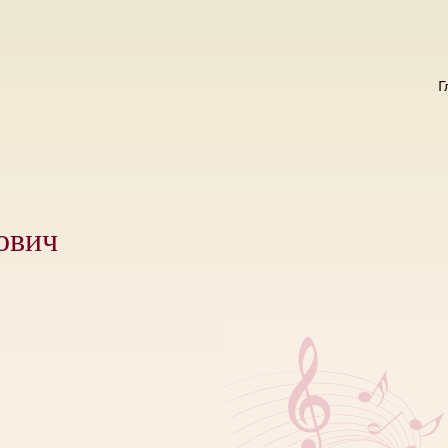
Г
ович