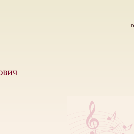
Г
ович